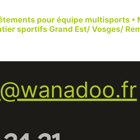
êtements pour équipe multisports • M
ier sportifs Grand Est/ Vosges/ Remi
s@wanadoo.fr