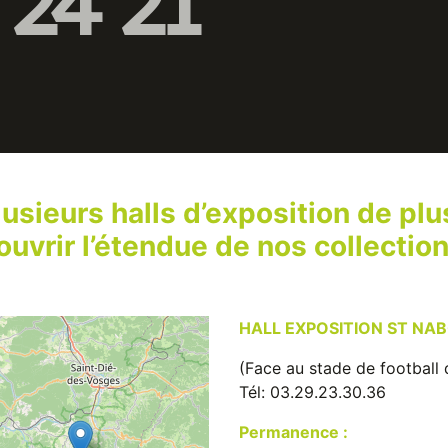
 24 21
usieurs halls d’exposition de plu
uvrir l’étendue de nos collection
HALL EXPOSITION ST NAB
(Face au stade de footbal
Tél: 03.29.23.30.36
Permanence :