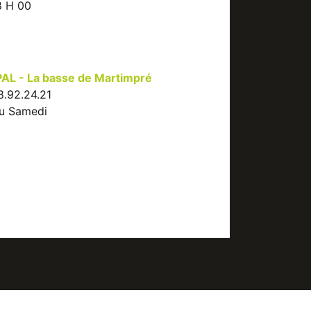
8 H 00
L - La basse de Martimpré
8.92.24.21
au Samedi